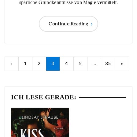
spärliche Grundkenntnisse von Magie vermittelt.
Continue Reading
Seitennummerierung
«
1
2
3
4
5
…
35
»
der
Beiträge
ICH LESE GERADE: