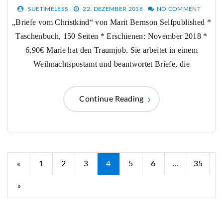
SUETIMELESS
22. DEZEMBER 2018
NO COMMENT
„Briefe vom Christkind“ von Marit Bernson Selfpublished *
Taschenbuch, 150 Seiten * Erschienen: November 2018 *
6,90€ Marie hat den Traumjob. Sie arbeitet in einem
Weihnachtspostamt und beantwortet Briefe, die
Continue Reading
Seitennummerierung
«
1
2
3
4
5
6
…
35
der
»
Beiträge