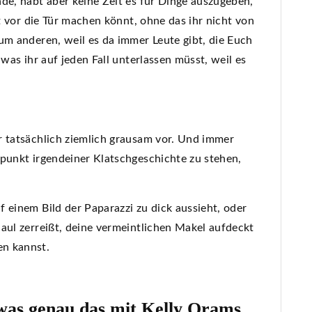
de, habt aber keine Zeit es für Dinge auszugeben,
tt vor die Tür machen könnt, ohne das ihr nicht von
um anderen, weil es da immer Leute gibt, die Euch
 was ihr auf jeden Fall unterlassen müsst, weil es
r tatsächlich ziemlich grausam vor. Und immer
lpunkt irgendeiner Klatschgeschichte zu stehen,
 einem Bild der Paparazzi zu dick aussieht, oder
aul zerreißt, deine vermeintlichen Makel aufdeckt
en kannst.
, was genau das mit Kelly Orams