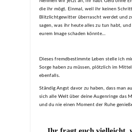
Nehmen wir jetzt an, ihr habt Geld ohne En
die ihr mögt. Einmal, weil ihr keinen Schri
Blitzlichtgewitter überrascht werdet und z
sagen, was ihr heute alles zu tun habt, und
eurem Image schaden könnte…
Dieses fremdbestimmte Leben stelle ich mi
Sorge haben zu müssen, plötzlich im Mitte
ebenfalls.
Ständig Angst davor zu haben, dass man auf
sich alle Welt über deine Augenringe das M
und du nie einen Moment der Ruhe genieß
Ihr fragt euch vielleicht