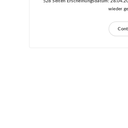
528 Seiten Erscheinungsdatum: 28.04.202
wieder g
Cont