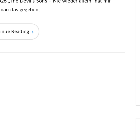
6 „The Devil’s Sons – Nie wieder allein“ hat mir
enau das gegeben,
inue Reading