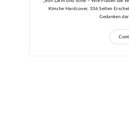
„Von Lärm und Stille – Wie Frauen die W
Kimche Hardcover, 336 Seiten Ersche
Gedanken dar
Cont