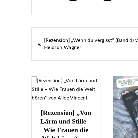
Beitragsnavigation
[Rezension] „Wenn du vergisst“ (Band 1) 
Heidrun Wagner
„Von
le –
die