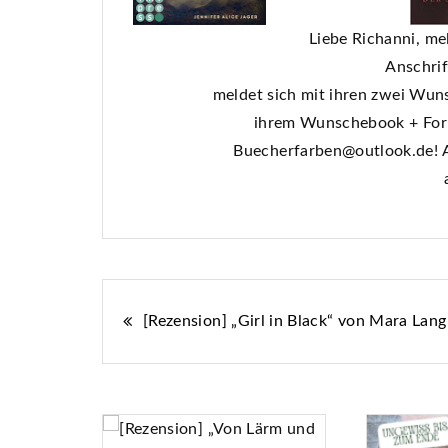
Liebe Richanni, mel
Anschrif
meldet sich mit ihren zwei Wu
ihrem Wunschebook + For
Buecherfarben@outlook.de! Als
Beitragsnavigation
[Rezension] „Girl in Black“ von Mara Lang