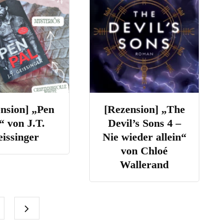
nsion] „Pen
[Rezension] „The
“ von J.T.
Devil’s Sons 4 –
issinger
Nie wieder allein“
von Chloé
Wallerand