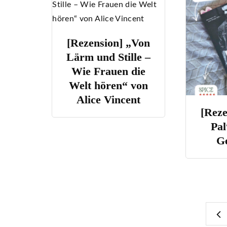
[Rezension] „Von
Lärm und Stille –
Wie Frauen die
Welt hören“ von
Alice Vincent
All
[Reze
l das
Pal
ora
Ge