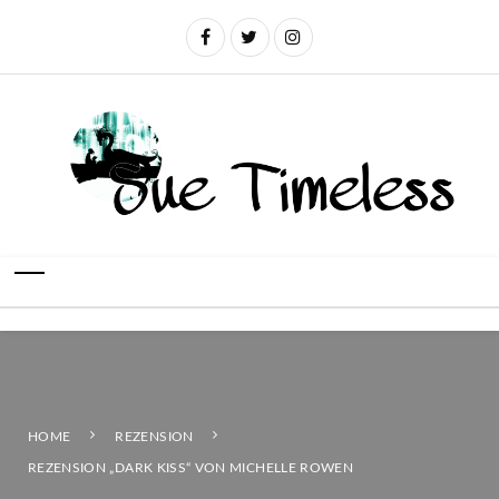
HOME
REZENSION
REZENSION „DARK KISS“ VON MICHELLE ROWEN