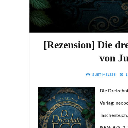
[Rezension] Die dr
von Ju
SUETIMELESS
1
Die Dreizehnt
Verlag:
neobo
Taschenbuch
ISBN: 978-3