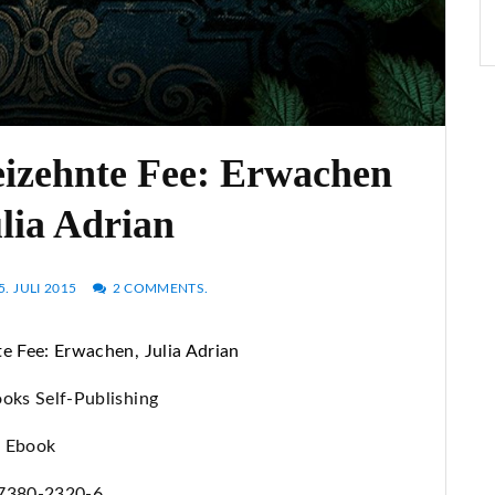
eizehnte Fee: Erwachen
lia Adrian
5. JULI 2015
2 COMMENTS.
e Fee: Erwachen, Julia Adrian
oks Self-Publishing
, Ebook
-7380-2320-6