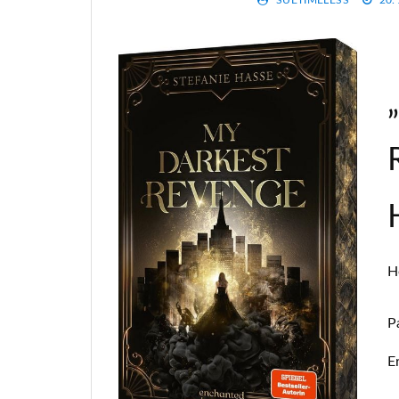
SUETIMELESS
20.
H
P
E