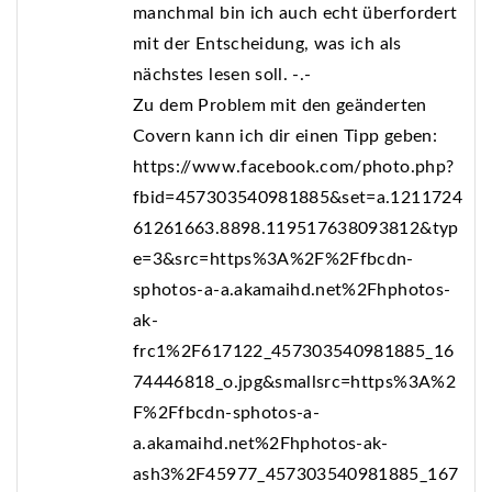
manchmal bin ich auch echt überfordert
mit der Entscheidung, was ich als
nächstes lesen soll. -.-
Zu dem Problem mit den geänderten
Covern kann ich dir einen Tipp geben:
https://www.facebook.com/photo.php?
fbid=457303540981885&set=a.1211724
61261663.8898.119517638093812&typ
e=3&src=https%3A%2F%2Ffbcdn-
sphotos-a-a.akamaihd.net%2Fhphotos-
ak-
frc1%2F617122_457303540981885_16
74446818_o.jpg&smallsrc=https%3A%2
F%2Ffbcdn-sphotos-a-
a.akamaihd.net%2Fhphotos-ak-
ash3%2F45977_457303540981885_167