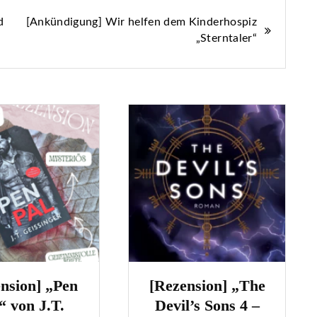
d
[Ankündigung] Wir helfen dem Kinderhospiz
„Sterntaler“
ezension] „The
„Inked – Die
evil’s Sons 4 –
Goldblut Reihe“