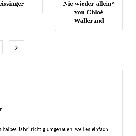
e wieder allein“
Teil 1 von Rachel
von Chloé
Rener
Wallerand
r
 halbes Jahr" richtig umgehauen, weil es einfach