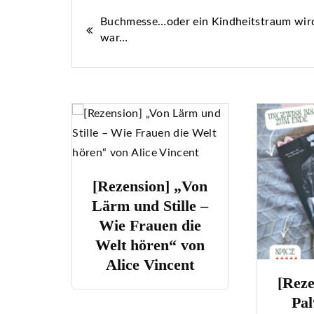
Beitragsnavigation
Buchmesse…oder ein Kindheitstraum wir
war…
n] „Von
tille –
en die
n“ von
ncent
[Rezension] „Pen
[R
Pal“ von J.T.
D