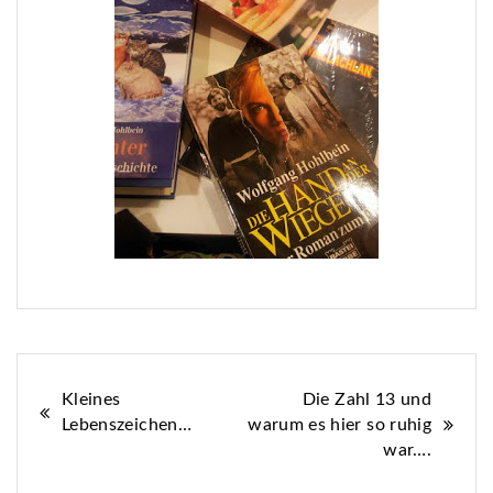
Beitragsnavigation
Kleines
Die Zahl 13 und
Lebenszeichen…
warum es hier so ruhig
war….