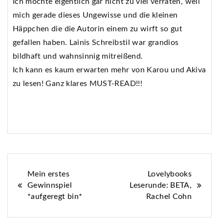
Ich möchte eigentlich gar nicht zu viel verraten, weil
mich gerade dieses Ungewisse und die kleinen
Häppchen die die Autorin einem zu wirft so gut
gefallen haben. Lainis Schreibstil war grandios
bildhaft und wahnsinnig mitreißend.
Ich kann es kaum erwarten mehr von Karou und Akiva
zu lesen! Ganz klares MUST-READ!!!
Beitragsnavigation
Mein erstes
Lovelybooks
Gewinnspiel
Leserunde: BETA,
*aufgeregt bin*
Rachel Cohn