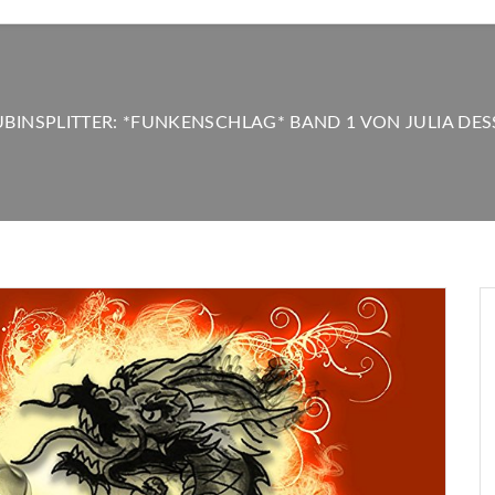
UBINSPLITTER: *FUNKENSCHLAG* BAND 1 VON JULIA DES